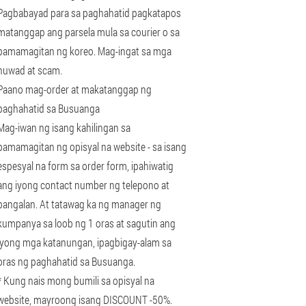
Pagbabayad para sa paghahatid pagkatapos
matanggap ang parsela mula sa courier o sa
pamamagitan ng koreo. Mag-ingat sa mga
huwad at scam.
Paano mag-order at makatanggap ng
paghahatid sa Busuanga
Mag-iwan ng isang kahilingan sa
pamamagitan ng opisyal na website - sa isang
espesyal na form sa order form, ipahiwatig
ang iyong contact number ng telepono at
pangalan. At tatawag ka ng manager ng
kumpanya sa loob ng 1 oras at sagutin ang
iyong mga katanungan, ipagbigay-alam sa
oras ng paghahatid sa Busuanga.
* Kung nais mong bumili sa opisyal na
website, mayroong isang DISCOUNT -50%.