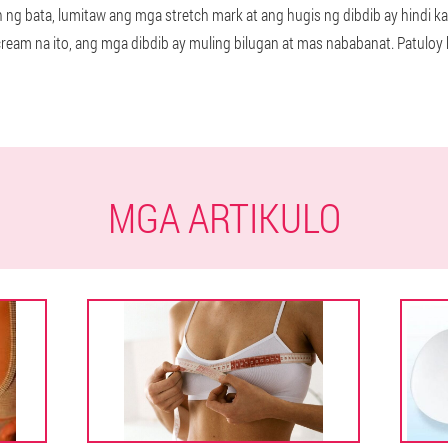
ng bata, lumitaw ang mga stretch mark at ang hugis ng dibdib ay hindi ka
ream na ito, ang mga dibdib ay muling bilugan at mas nababanat. Patuloy 
MGA ARTIKULO