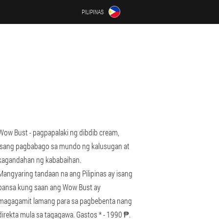
PILIPINAS
Wow Bust - pagpapalaki ng dibdib cream,
isang pagbabago sa mundo ng kalusugan at
kagandahan ng kababaihan.
Mangyaring tandaan na ang Pilipinas ay isang
bansa kung saan ang Wow Bust ay
magagamit lamang para sa pagbebenta nang
direkta mula sa tagagawa. Gastos * - 1990 ₱.