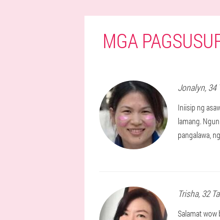
MGA PAGSUSUR
Jonalyn
, 34
Iniisip ng as
lamang. Nguni
pangalawa, ng
Trisha
, 32 T
Salamat wow b