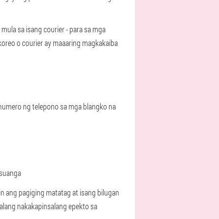
ula sa isang courier - para sa mga
koreo o courier ay maaaring magkakaiba
 numero ng telepono sa mga blangko na
usuanga
n ang pagiging matatag at isang bilugan
alang nakakapinsalang epekto sa