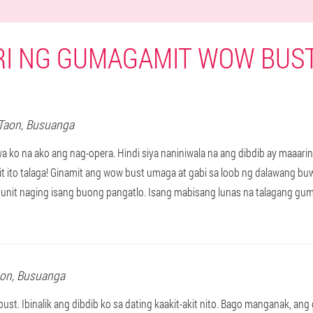
I NG GUMAGAMIT WOW BUS
 Taon,
Busuanga
awa ko na ako ang nag-opera. Hindi siya naniniwala na ang dibdib ay maaar
t ito talaga! Ginamit ang wow bust umaga at gabi sa loob ng dalawang buw
unit naging isang buong pangatlo. Isang mabisang lunas na talagang gu
aon,
Busuanga
ust. Ibinalik ang dibdib ko sa dating kaakit-akit nito. Bago manganak, an