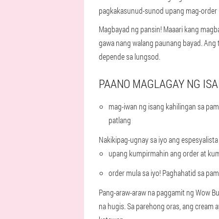
pagkakasunud-sunod upang mag-order ng
Magbayad ng pansin! Maaari kang magbay
gawa nang walang paunang bayad. Ang te
depende sa lungsod.
PAANO MAGLAGAY NG ISA
mag-iwan ng isang kahilingan sa pa
patlang
Nakikipag-ugnay sa iyo ang espesyalista 
upang kumpirmahin ang order at ku
order mula sa iyo! Paghahatid sa pa
Pang-araw-araw na paggamit ng Wow Bust
na hugis. Sa parehong oras, ang cream 