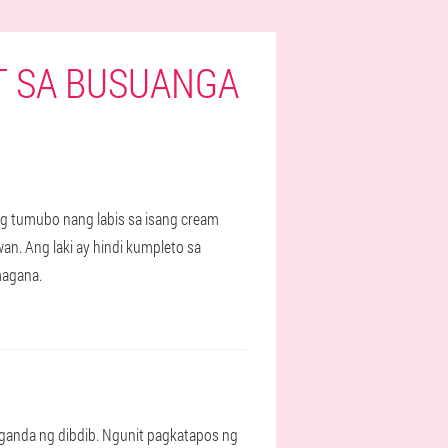
T SA BUSUANGA
ing tumubo nang labis sa isang cream
an. Ang laki ay hindi kumpleto sa
magana.
g ganda ng dibdib. Ngunit pagkatapos ng