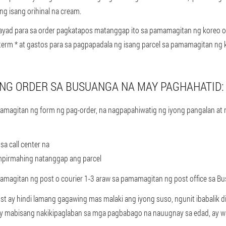
 isang orihinal na cream.
ad para sa order pagkatapos matanggap ito sa pamamagitan ng koreo o m
rm * at gastos para sa pagpapadala ng isang parcel sa pamamagitan ng 
NG ORDER SA BUSUANGA NA MAY PAGHAHATID:
mamagitan ng form ng pag-order, na nagpapahiwatig ng iyong pangalan at
sa call center na
mpirmahing natanggap ang parcel
mamagitan ng post o courier 1-3 araw sa pamamagitan ng post office sa B
 ay hindi lamang gagawing mas malaki ang iyong suso, ngunit ibabalik di
ay mabisang nakikipaglaban sa mga pagbabago na nauugnay sa edad, ay w