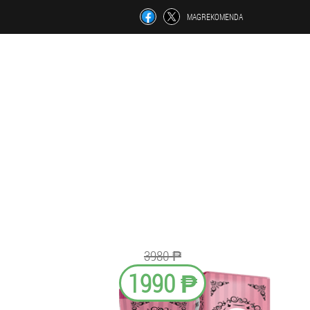
MAGREKOMENDA
3980 ₱
1990 ₱