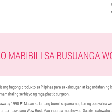
O MABIBILI SA BUSUANGA 
sang bagong produkto sa Pilipinas para sa kalusugan at kagandahan ng k
mamahaling serbisyo ng mga plastic surgeon.
awa ay 1990 ₱. Maaari ka lamang bumili sa pamamagitan ng opisyal na web
re at parmasya ang Wow Bust. Mag-ingat sa mga huwad. Sa site, ipahiwatig 